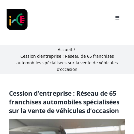
Skip
to
content
Toggle
Navigati
Présentation
Accueil
Notre accompagnement
Cession d’entreprise : Réseau de 65 franchises
automobiles spécialisées sur la vente de véhicules
d’occasion
Partenaires
Cession d’entreprise : Réseau de 65
Actualités
franchises automobiles spécialisées
sur la vente de véhicules d’occasion
Ressources
Voir
l'image
My IRCE