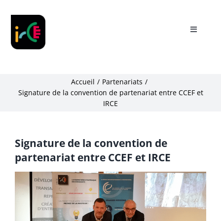
Skip
to
content
Toggle
Navigati
Présentation
Accueil
Partenariats
Notre accompagnement
Signature de la convention de partenariat entre CCEF et
IRCE
Partenaires
Signature de la convention de
Actualités
partenariat entre CCEF et IRCE
Voir
Ressources
l'image
agrandie
My IRCE