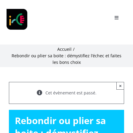
Skip
to
content
Toggle
Navigati
Présentation
Accueil
Notre accompagnement
Rebondir ou plier sa boite : démystifiez l’échec et faites
les bons choix
Partenaires
×
Actualités
Cet évènement est passé.
Ressources
Rebondir ou plier sa
My IRCE